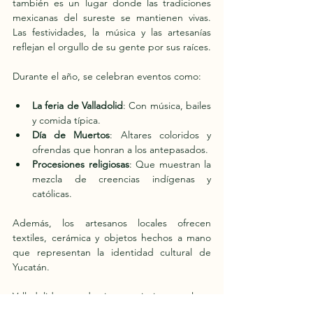
también es un lugar donde las tradiciones 
mexicanas del sureste se mantienen vivas. 
Las festividades, la música y las artesanías 
reflejan el orgullo de su gente por sus raíces.
Durante el año, se celebran eventos como:
La feria de Valladolid
: Con música, bailes 
y comida típica.
Día de Muertos
: Altares coloridos y 
ofrendas que honran a los antepasados.
Procesiones religiosas
: Que muestran la 
mezcla de creencias indígenas y 
católicas.
Además, los artesanos locales ofrecen 
textiles, cerámica y objetos hechos a mano 
que representan la identidad cultural de 
Yucatán.
Valladolid es un destino que invita a explorar 
con todos los sentidos. Sus cenotes, 